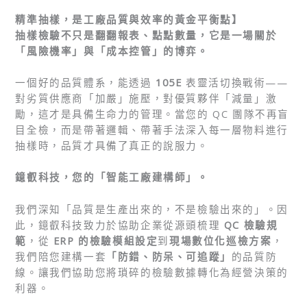
精準抽樣，是工廠品質與效率的黃金平衡點】
抽樣檢驗不只是翻翻報表、點點數量，它是一場關於
「風險機率」與「成本控管」的博弈。
一個好的品質體系，能透過
105E
表靈活切換戰術——
對劣質供應商「加嚴」施壓，對優質夥伴「減量」激
勵，這才是具備生命力的管理。當您的 QC 團隊不再盲
目全檢，而是帶著邏輯、帶著手法深入每一層物料進行
抽樣時，品質才具備了真正的說服力。
鐿叡科技，您的「智能工廠建構師」。
我們深知「品質是生產出來的，不是檢驗出來的」。因
此，鐿叡科技致力於協助企業從源頭梳理
QC 檢驗規
範
，從
ERP 的檢驗模組設定
到
現場數位化巡檢方案
，
我們陪您建構一套
「防錯、防呆、可追蹤」
的品質防
線。讓我們協助您將瑣碎的檢驗數據轉化為經營決策的
利器。