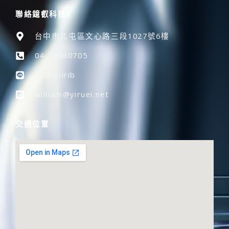
聯絡鐿叡科技
台中市北屯區文心路三段1027號6樓
04-24060705
@382nirib
william@yiruei.net
交通位置