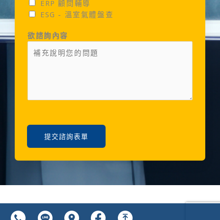
ERP 顧問輔導
ESG - 溫室氣體盤查
欲諮詢內容
提交諮詢表單
© 2024 鐿叡科技 版權所有
Powered by
竹代設計