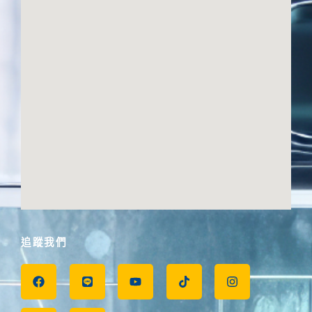
追蹤我們
F
T
L
P
Y
T
I
a
h
i
o
o
i
n
c
r
n
d
u
k
s
e
e
e
c
t
t
t