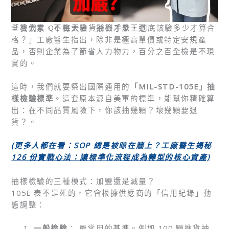
全檢太累、不檢太險，抽檢才是王道
「我們家 QC 每天驗貨驗到手軟，到底該驗多少才算合
格？」工廠醫生指出，除非是極高單價或特定安規產
品，否則企業為了節省人力物力，百分之百全檢是不現
實的。
這時，我們就要祭出國際通用的
「MIL-STD-105E」抽
樣檢驗標準
。這套原本源自美軍的標準，能幫你精確算
出：在不同品質風險下，你該抽幾顆？壞幾顆要退
貨？。
(
更多人都在看：SOP
總是被晾在牆上？工廠醫生揭秘
126
份實戰心法：讓標準化流程成為轉型的核心資產)
抽樣檢驗的三種模式：加鹽還是減量？
105E 表不是死的，它會根據供應商的「信用紀錄」動
態調整：
一般檢驗
： 最常用的基準。例如 100 顆進貨抽