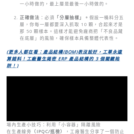
一小時做的，最上層是最後一小時做的。
正確做法
：必須
「分層抽樣」。
假設一桶料分五
層，你每一層都要深入抓取 10 顆，合起來才是
那 50 顆樣本。這樣才能避免廠商把「不良品藏
在底層」的風險，確保樣本具備整體代表性。
(
更多人都在看：產品結構(BOM)
表沒設好，工單永遠
算錯料！工廠醫生揭密 ERP
產品結構的 3
個關鍵陷
阱！)
場內生產小技巧：利用「小容器」隔離風險
在生產線旁
（IPQC/巡檢）
，工廠醫生分享了一個防止