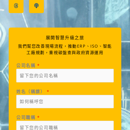
b
a
a
u
o
a
o
d
s
b
k
g
o
s
t
e
r
k
a
m
展開智慧升級之旅
我們幫您改善現場流程，推動ERP、ISO、智能
工廠規劃，重視碳盤查與政府資源運用
公司名稱
*
姓名（稱謂）
*
公司職稱
*