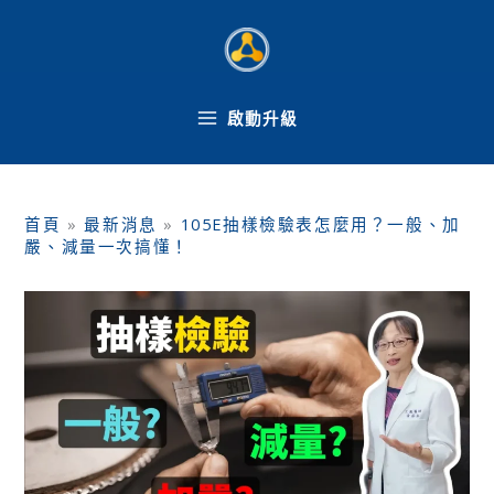
跳
至
主
要
內
啟動升級
容
首頁
»
最新消息
»
105E抽樣檢驗表怎麼用？一般、加
嚴、減量一次搞懂！