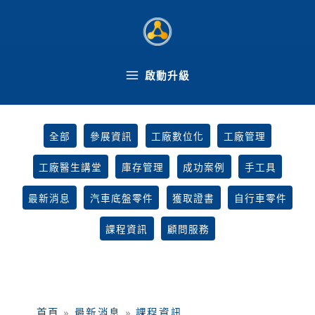
跳
Filter
至
posts
主
by
要
category
內
啟動升級
容
全部
參展資訊
工廠數位化
工廠管理
工廠醫生講堂
庫存管理
成功案例
手工具
最新消息
汽車底盤零件
獲取證書
自行車零件
課程資訊
顧問服務
首頁
»
最新消息
»
課程資訊