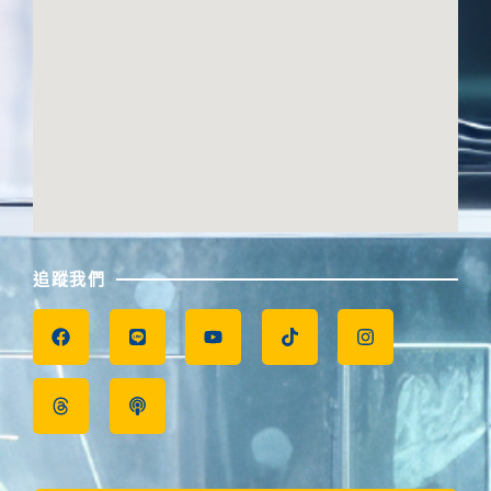
追蹤我們
F
T
L
P
Y
T
I
a
h
i
o
o
i
n
c
r
n
d
u
k
s
e
e
e
c
t
t
t
b
a
a
u
o
a
o
d
s
b
k
g
o
s
t
e
r
k
a
m