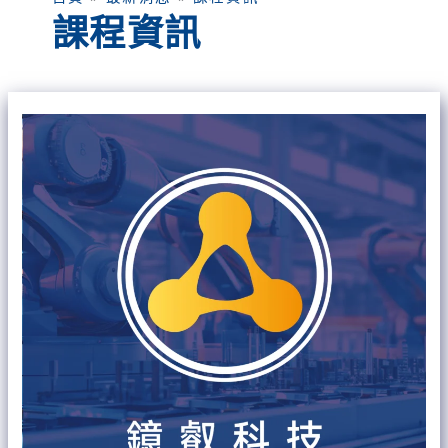
課程資訊
年
輕
人
為
什
麼
不
進
工
廠？
製
造
業
的
人
才