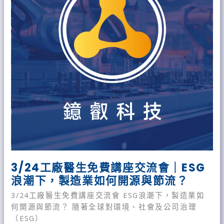
免
費
講
座
交
流
會
｜
ESG
浪
潮
下，
製
造
業
3/24工廠醫生免費講座交流會｜ESG
如
浪潮下，製造業如何開源與節流？
何
3/24工廠醫生免費講座交流會 ESG浪潮下，製造業如
開
何開源與節流？ 隨著全球對環境、社會及公司治理
源
（ESG）
與