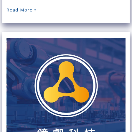
節
Read More »
流？
【已
額
滿】
10/18(五)ESG
雙
軸
轉
型
X
永
續
經
營
專
題