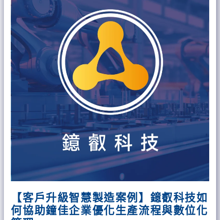
統
級
建
智
置
慧
製
造
案
例】
鐿
叡
科
技
如
何
協
助
鐘
佳
【客戶升級智慧製造案例】鐿叡科技如
企
何協助鐘佳企業優化生產流程與數位化
業