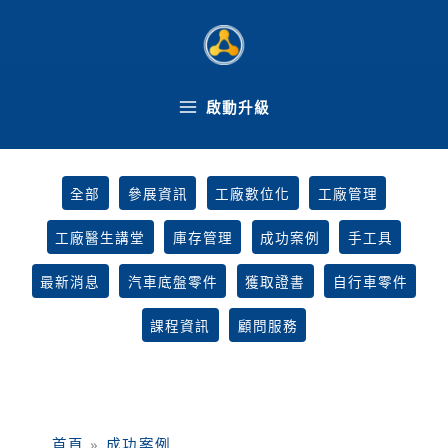
跳
Filter
至
posts
主
by
要
category
內
啟動升級
容
全部
參展資訊
工廠數位化
工廠管理
工廠醫生講堂
庫存管理
成功案例
手工具
最新消息
汽車底盤零件
獲取證書
自行車零件
課程資訊
顧問服務
首頁
»
成功案例