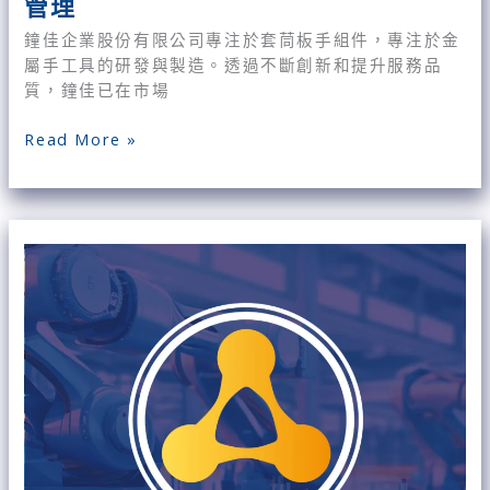
管理
優
化
鐘佳企業股份有限公司專注於套茼板手組件，專注於金
生
屬手工具的研發與製造。透過不斷創新和提升服務品
產
質，鐘佳已在市場
流
程
Read More »
與
數
位
【客
化
戶
管
升
理
級
智
慧
製
造
案
例】
呈