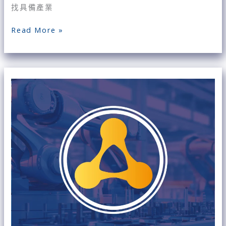
擇
找具備產業
鐿
叡
Read More »
科
技？
【客
戶
升
級
智
慧
製
造
案
例】
鐿
叡
科
技