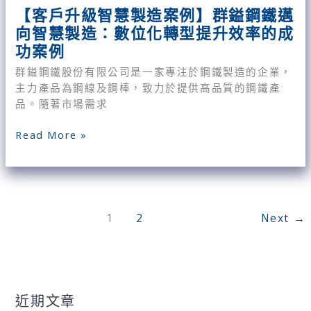
造：
【客戶升級智慧製造案例】群鎰鋼鐵邁
數
向智慧製造：數位化轉型提升效率的成
位
功案例
化
轉
群鎰鋼鐵股份有限公司是一家專注於鋼鐵製造的企業，
型
主力產品為鋼線及鋼棒，致力於提供高品質的鋼鐵產
提
品。隨著市場需求
升
效
Read More »
率
的
成
功
案
1
2
Next
→
例
近期文章