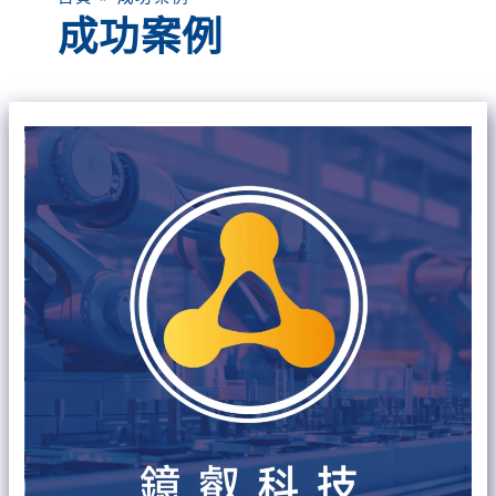
成功案例
精
密
加
工
領
導
廠
商
呈
侗：
智
慧
製
造
與
永