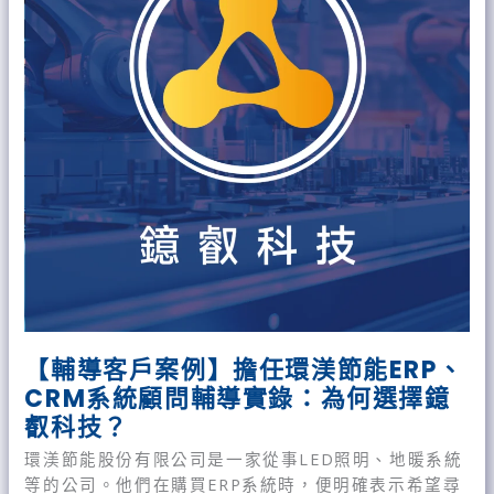
例】
擔
任
環
渼
節
能
ERP、
CRM
系
統
顧
問
輔
導
【輔導客戶案例】擔任環渼節能ERP、
實
CRM系統顧問輔導實錄：為何選擇鐿
錄：
叡科技？
為
何
環渼節能股份有限公司是一家從事LED照明、地暖系統
選
等的公司。他們在購買ERP系統時，便明確表示希望尋