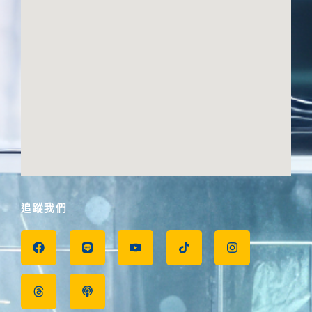
追蹤我們
F
T
L
P
Y
T
I
a
h
i
o
o
i
n
c
r
n
d
u
k
s
e
e
e
c
t
t
t
b
a
a
u
o
a
o
d
s
b
k
g
o
s
t
e
r