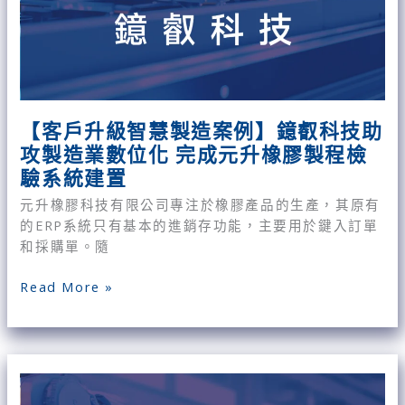
助
攻
製
造
業
數
【客戶升級智慧製造案例】鐿叡科技助
位
攻製造業數位化 完成元升橡膠製程檢
化
驗系統建置
完
成
元升橡膠科技有限公司專注於橡膠產品的生產，其原有
元
的ERP系統只有基本的進銷存功能，主要用於鍵入訂單
升
和採購單。隨
橡
膠
Read More »
製
程
檢
【客
驗
戶
系
升