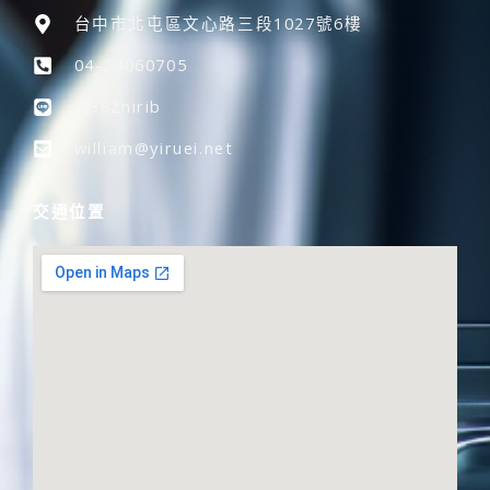
台中市北屯區文心路三段1027號6樓
04-24060705
@382nirib
william@yiruei.net
交通位置