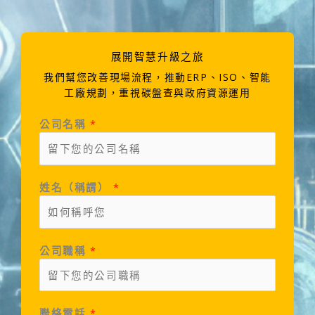
k
a
m
展開智慧升級之旅
我們幫您改善現場流程，推動ERP、ISO、智能
工廠規劃，重視碳盤查與政府資源運用
公司名稱
*
姓名（稱謂）
*
公司職稱
*
聯絡電話
*