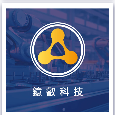
流
【客
程
戶
優
升
化
級
智
慧
製
造
案
例】
群
鎰
鋼
鐵
邁
向
智
慧
製