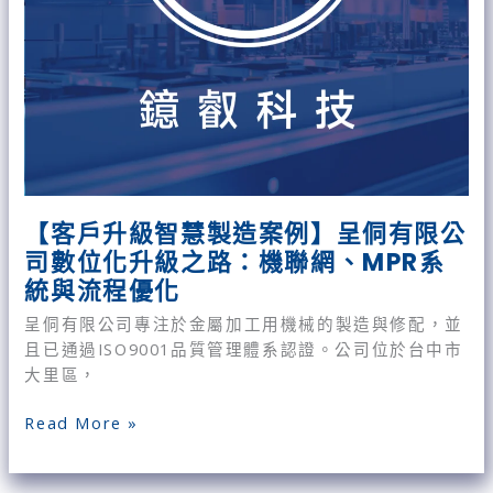
侗
有
限
公
司
數
位
化
升
【客戶升級智慧製造案例】呈侗有限公
級
司數位化升級之路：機聯網、MPR系
之
統與流程優化
路：
機
呈侗有限公司專注於金屬加工用機械的製造與修配，並
聯
且已通過ISO9001品質管理體系認證。公司位於台中市
網、
大里區，
MPR
系
Read More »
統
與