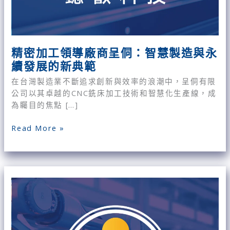
續
發
展
的
精密加工領導廠商呈侗：智慧製造與永
新
續發展的新典範
典
在台灣製造業不斷追求創新與效率的浪潮中，呈侗有限
範
公司以其卓越的CNC銑床加工技術和智慧化生產線，成
為矚目的焦點 […]
Read More »
【輔
導
客
戶
案