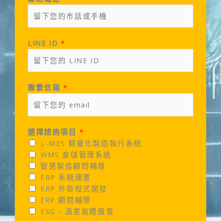
LINE ID
*
聯繫信箱
*
選擇諮詢項目
*
L-MES 輕量化製造執行系統
WMS 倉儲管理系統
智慧製造顧問輔導
ERP 系統建置
ERP 外掛程式開發
ERP 顧問輔導
ESG - 溫室氣體盤查