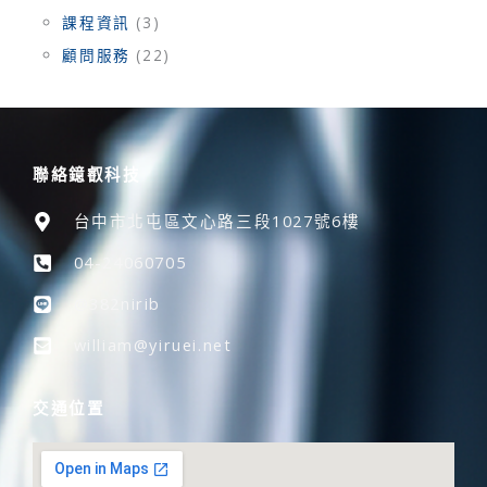
課程資訊
(3)
顧問服務
(22)
聯絡鐿叡科技
台中市北屯區文心路三段1027號6樓
04-24060705
@382nirib
william@yiruei.net
交通位置