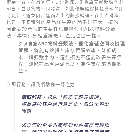
流要一致。在出貨時，ERP系統的銷貨單完成後應立即
印出，並隨貨物一同發送。如此便能確保料帳資料的即
時更新，避免因延遲而產生的數據錯誤。在生產排程上
的產品
在生產的節奏是不太一樣的，
也是，不同類別
因此對於產品的重要性也能夠套用ABC物料分類
法，事情有分輕重緩急， 產品也是一樣。
物料分類法
優化倉儲空間
及
梳理
透過
實施ABC
、
流程
，將能有效提升庫存管理效率，降低成
本，增強競爭力。這些措施不僅能改善生產流
程，還能提高客戶滿意度，為企業帶來長期收
益。
立即行動，讓我們助你一臂之力
鐿叡科技
，您的「智能工廠建構師」，
擅長協助客戶進行智慧化、數位化轉型
服務。
如果您的企業也面臨類似的庫存管理挑