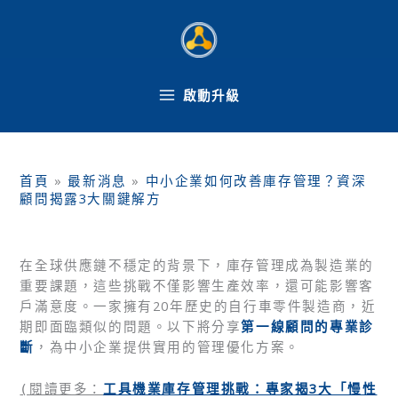
跳
至
主
要
內
啟動升級
容
首頁
»
最新消息
»
中小企業如何改善庫存管理？資深
顧問揭露3大關鍵解方
在全球供應鏈不穩定的背景下，庫存管理成為製造業的
重要課題，這些挑戰不僅影響生產效率，還可能影響客
戶滿意度。一家擁有20年歷史的自行車零件製造商，近
期即面臨類似的問題。以下將分享
第一線顧問的專業診
斷
，為中小企業提供實用的管理優化方案。
工具機業庫存管理挑戰：專家揭3大「慢性
(
閱讀更多：