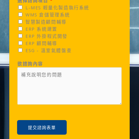
選擇諮詢項目
*
L-MES 輕量化製造執行系統
WMS 倉儲管理系統
智慧製造顧問輔導
ERP 系統建置
ERP 外掛程式開發
ERP 顧問輔導
ESG - 溫室氣體盤查
欲諮詢內容
提交諮詢表單