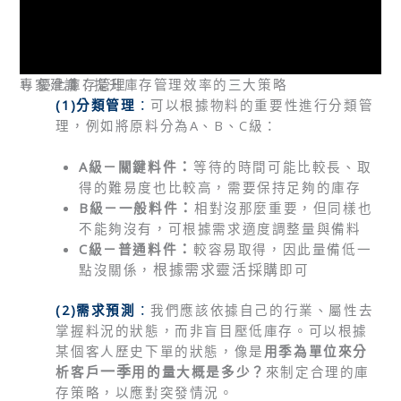
專家建議：提升庫存管理效率的三大策略
1. 優化庫存管理
(1)分類管理
：
可以根據物料的重要性進行分類管
理，例如將原料分為A、B、C級：
：
A級－關鍵料件
等待的時間可能比較長、取
得的難易度也比較高，需要保持足夠的庫存
：
B級－一般料件
相對沒那麼重要，但同樣也
不能夠沒有，可根據需求適度調整量與備料
：
C級－普通料件
較容易取得，因此量備低一
根據需求靈活採購
點沒關係，
即可
(2)需求預測
：
我們應該依據自己的行業、屬性去
掌握料況的狀態，而非盲目壓低庫存。可以根據
某個客人歷史下單的狀態，像是
用季為單位來分
一季
析客戶
用的量大概是多少？
來制定合理的庫
存策略，以應對突發情況。