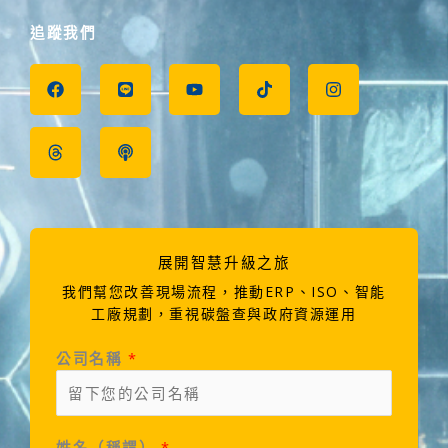
追蹤我們
F
T
L
P
Y
T
I
a
h
i
o
o
i
n
c
r
n
d
u
k
s
e
e
e
c
t
t
t
b
a
a
u
o
a
o
d
s
b
k
g
o
s
t
e
r
k
a
m
展開智慧升級之旅
我們幫您改善現場流程，推動ERP、ISO、智能
工廠規劃，重視碳盤查與政府資源運用
公司名稱
*
姓名（稱謂）
*