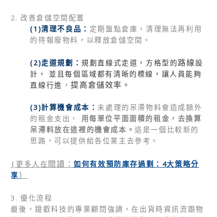
2. 改善倉儲空間配置
(1)清理不良品：
定期盤點倉庫，清理無法再利用
的待報廢物料，以釋放倉儲空間。
路線
(2)走道規劃：
規劃直線式走道，
方格型的
設
計， 並且每個區域都有清晰的標線，讓人員能夠
，
提高倉儲效率。
直線行進
(3)計算機會成本：
未處理的呆滯物料會造成額外
的租金支出，
用每單位平面面積的租金，去換算
呆滯料放在這裡的機會成本。
這是一個比較新的
思路，可以提供給各位業主去參考。
如何有效預防庫存過剩：4大策略分
閱讀
：
(
更多人在
）
享
3. 優化流程
最後，鐿叡科技的專業顧問強調，在出貨時資訊流跟物