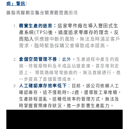
病」警訊
）
痛點大解析：庫存管理的三大困境
該公司目前面臨三個主要問題：
：
這家零件廠在導入豐田式生
精實生產的迷思
產系統(TPS)後，過度追求零庫存的理念，反
而陷入
供應鏈中斷的
風險，無法及時滿足客戶
需求，臨時緊急採購又會導致成本提高。
倉儲
空間管理不善
：此外，
生產過程中產生的毀
損、待報廢物料及半成品佔據倉庫，甚至堆到走
道上， 導致路線彎彎曲曲的，無法直線通行，進
一步提高了倉儲管理成本。
人工確認庫存效率低下
：
目前，該公司依賴人工
確認庫存，這不僅耗時1-2週，還導致工單堆積，
生產排程混亂。這種低效率的管理方式，無法及
時掌握實際庫存狀況，進一步影響生產能力。