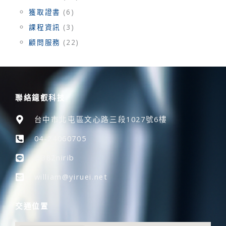
獲取證書
(6)
課程資訊
(3)
顧問服務
(22)
聯絡鐿叡科技
台中市北屯區文心路三段1027號6樓
04-24060705
@382nirib
william@yiruei.net
交通位置