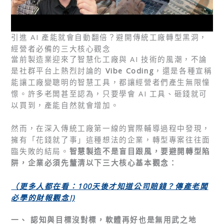
引進 AI 產能就會自動翻倍？避開傳統工廠轉型黑洞，
經營者必備的三大核心觀念
當前製造業迎來了智慧化工廠與 AI 技術的風潮，不論
是社群平台上熱烈討論的
Vibe Coding
，還是各種宣稱
能讓工廠變聰明的智慧工具，都讓經營者們產生無限憧
憬。許多老闆甚至認為，只要學會 AI 工具、砸錢就可
以買到，產能自然就會增加。
然而，在深入傳統工廠第一線的實際輔導過程中發現，
擁有「花錢就了事」這種想法的企業，轉型專案往往面
臨失敗的結局。
智慧製造不是盲目跟風，要避開轉型陷
阱，企業必須先釐清以下三大核心基本觀念：
（更多人都在看：100
天後才知道公司賠錢？傳產老闆
必學的財報觀念!)
一、 認知與目標沒對標，軟體再好也是無用武之地