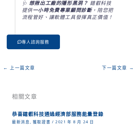
🩺
想揪出工廠的隱形黑洞？
鐿叡科技
提供
一小時免費專業顧問診斷
，陪您把
流程管好、讓軟體工具發揮真正價值！
專人諮詢服務
←
上一篇文章
下一篇文章
→
相關文章
恭喜鐿叡科技通過經濟部服務能量登錄
最新消息
,
獲取證書
/
2021 年 8 月 24 日