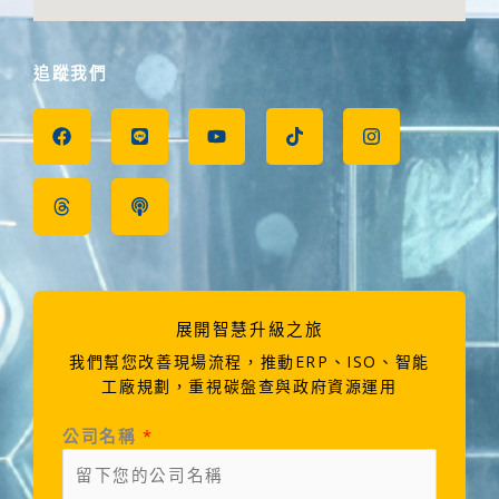
追蹤我們
F
T
L
P
Y
T
I
a
h
i
o
o
i
n
c
r
n
d
u
k
s
e
e
e
c
t
t
t
b
a
a
u
o
a
o
d
s
b
k
g
o
s
t
e
r
k
a
m
展開智慧升級之旅
我們幫您改善現場流程，推動ERP、ISO、智能
工廠規劃，重視碳盤查與政府資源運用
公司名稱
*