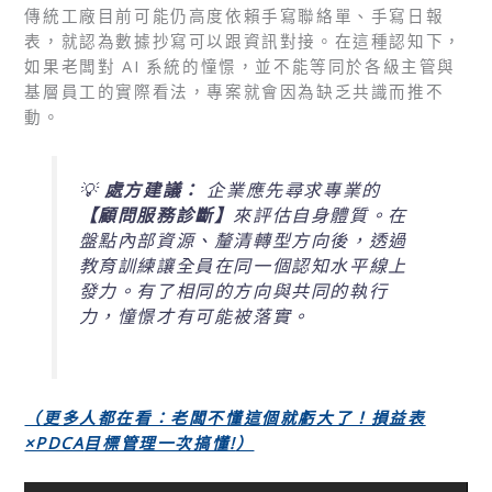
傳統工廠目前可能仍高度依賴手寫聯絡單、手寫日報
表，就認為數據抄寫可以跟資訊對接。在這種認知下，
如果老闆對 AI 系統的憧憬，並不能等同於各級主管與
基層員工的實際看法，專案就會因為缺乏共識而推不
動。
💡
處方建議：
企業應先尋求專業的
【顧問服務診斷】
來評估自身體質。在
盤點內部資源、釐清轉型方向後，透過
教育訓練讓全員在同一個認知水平線上
發力。有了相同的方向與共同的執行
力，憧憬才有可能被落實。
（更多人都在看：老闆不懂這個就虧大了！損益表
×PDCA
目標管理一次搞懂!
）