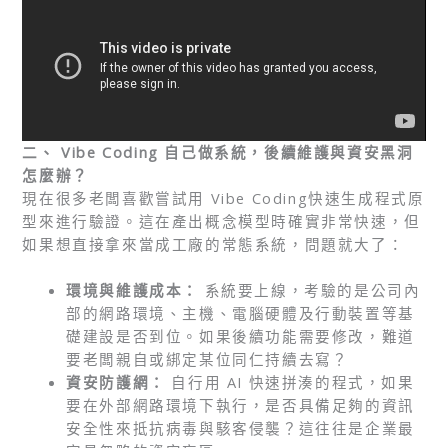
二、 Vibe Coding 自己做系統，後續維護與資安黑洞
怎麼辦？
現在很多老闆喜歡嘗試用 Vibe Coding快速生成程式原
型來進行驗證。這在產出概念模型時確實非常快速，但
如果想直接拿來當成工廠的常態系統，問題就大了：
環境與維護成本：
系統要上線，考驗的是公司內
部的網路環境、主機、電腦硬體及行動裝置等基
礎建設是否到位。如果後續功能需要修改，難道
要老闆親自或綁定某位同仁持續去寫？
資安防護網：
自行用 AI 快速拼湊的程式，如果
要在外部網路環境下執行，是否具備足夠的資訊
安全性來抵抗病毒與駭客侵襲？這往往是企業最