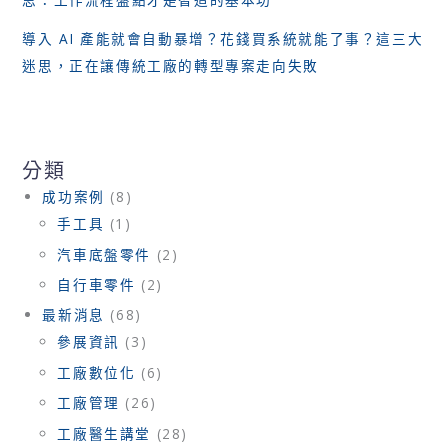
塑
膠
導入 AI 產能就會自動暴增？花錢買系統就能了事？這三大
代
迷思，正在讓傳統工廠的轉型專案走向失敗
工
服
務
分類
成功案例
(8)
手工具
(1)
汽車底盤零件
(2)
自行車零件
(2)
最新消息
(68)
參展資訊
(3)
工廠數位化
(6)
工廠管理
(26)
工廠醫生講堂
(28)