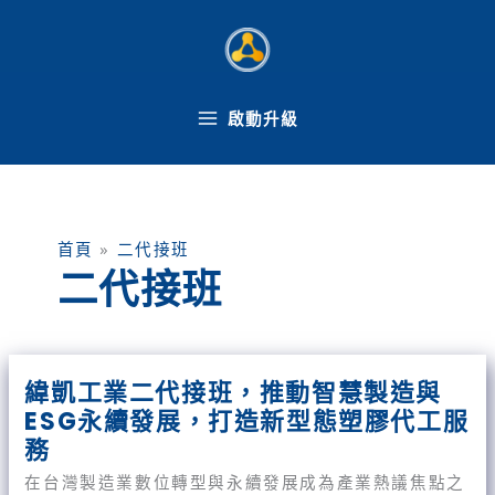
跳
至
主
要
內
啟動升級
容
首頁
»
二代接班
二代接班
緯
緯凱工業二代接班，推動智慧製造與
凱
ESG永續發展，打造新型態塑膠代工服
工
業
務
二
在台灣製造業數位轉型與永續發展成為產業熱議焦點之
代