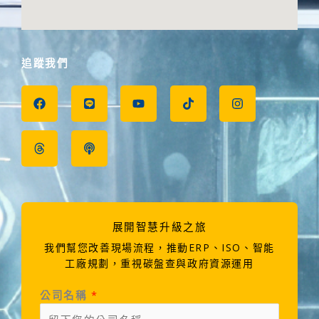
追蹤我們
F
T
L
P
Y
T
I
a
h
i
o
o
i
n
c
r
n
d
u
k
s
e
e
e
c
t
t
t
b
a
a
u
o
a
o
d
s
b
k
g
o
s
t
e
r
k
a
m
展開智慧升級之旅
我們幫您改善現場流程，推動ERP、ISO、智能
工廠規劃，重視碳盤查與政府資源運用
公司名稱
*