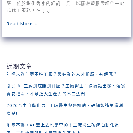
際，位於彰化秀水的緯凱工業，以精密塑膠零組件一站
接
式代工服務，在 […]
班，
推
Read More »
動
智
慧
製
造
與
近期文章
ESG
年輕人為什麼不進工廠？製造業的人才斷層，有解嗎？
永
續
引進 AI 工廠到底賺到什麼？工廠醫生：從痛點出發、落實
發
資安把關，才是放大生產力的不二法門
展，
打
2026台中自動化展 -工廠醫生與您相約，破解製造業獲利
造
痛點!
新
型
地基不穩，AI 蓋上去也是歪的！工廠醫生破解自動化迷
態
思：工作流程盤點才是智造的基本功