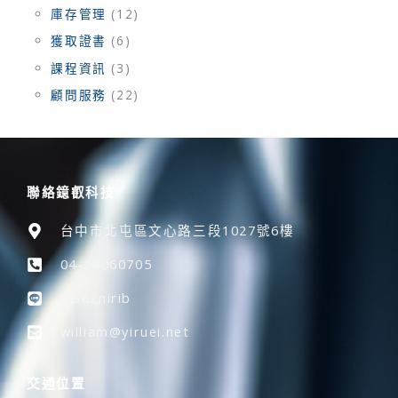
庫存管理
(12)
獲取證書
(6)
課程資訊
(3)
顧問服務
(22)
聯絡鐿叡科技
台中市北屯區文心路三段1027號6樓
04-24060705
@382nirib
william@yiruei.net
交通位置