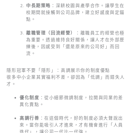
中長期策略
：深耕校園與產學合作。讓學生在
校期間就接觸到公司品牌，建立好感度與定錨
點。
離職管理（回流經營）
：離職員工的經營也極
為重要。透過維持良好關係，讓人才在外部歷
練後，因感受到「還是原來的公司好」而回
流。
隱形冠軍不要「隱形」：高調展示你的制度優點
很多中小企業其實福利不差，卻因為「低調」而錯失人
才。
優化制度
：從小細節微調制度，拉開與同業的差
異化賣點。
高調行善
：在這個時代，好的制度必須大聲說出
來。當你能吸引人才進來，才有機會進行「人員
迭代」，讓公司一代比一代強。