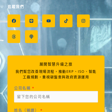
追蹤我們
F
T
L
P
Y
T
I
a
h
i
o
o
i
n
c
r
n
d
u
k
s
e
e
e
c
t
t
t
b
a
a
u
o
a
o
d
s
b
k
g
o
s
t
e
r
k
a
m
展開智慧升級之旅
我們幫您改善現場流程，推動ERP、ISO、智能
工廠規劃，重視碳盤查與政府資源運用
公司名稱
*
姓名（稱謂）
*