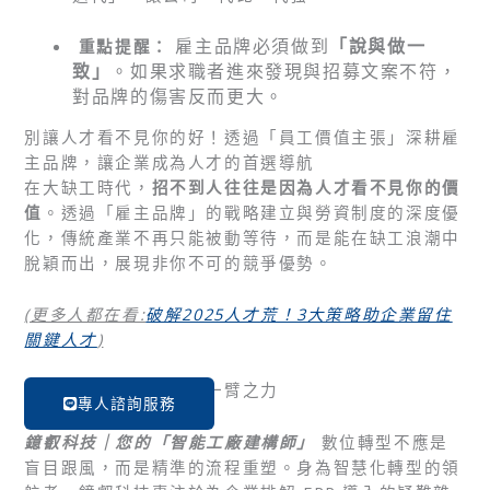
雇主品牌必須做到
「說與做一
重點提醒：
致」
。如果求職者進來發現與招募文案不符，
對品牌的傷害反而更大。
別讓人才看不見你的好！透過「員工價值主張」深耕雇
主品牌，讓企業成為人才的首選導航
在大缺工時代，
招不到人往往是因為人才看不見你的價
值
。透過「雇主品牌」的戰略建立與勞資制度的深度優
化，傳統產業不再只能被動等待，而是能在缺工浪潮中
脫穎而出，展現非你不可的競爭優勢。
(更多人都在看:
破解2025人才荒！3大策略助企業留住
關鍵人才
)
立即行動，讓我們助你一臂之力
專人諮詢服務
鐿叡科技｜您的「智能工廠建構師」
數位轉型不應是
盲目跟風，而是精準的流程重塑。身為智慧化轉型的領