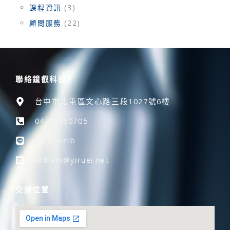
課程資訊
(3)
顧問服務
(22)
聯絡鐿叡科技
台中市北屯區文心路三段1027號6樓
04-24060705
@382nirib
william@yiruei.net
交通位置