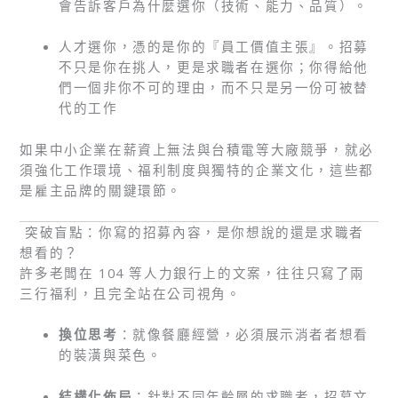
會告訴客戶為什麼選你（技術、能力、品質）。
人才選你，憑的是你的『員工價值主張』。招募
不只是你在挑人，更是求職者在選你；你得給他
們一個非你不可的理由，而不只是另一份可被替
代的工作
如果中小企業在薪資上無法與台積電等大廠競爭，就必
須強化工作環境、福利制度與獨特的企業文化，這些都
是雇主品牌的關鍵環節。
突破盲點：你寫的招募內容，是你想說的還是求職者
想看的？
許多老闆在 104 等人力銀行上的文案，往往只寫了兩
三行福利，且完全站在公司視角。
換位思考
：就像餐廳經營，必須展示消者者想看
的裝潢與菜色。
結構化佈局
：針對不同年齡層的求職者，招募文