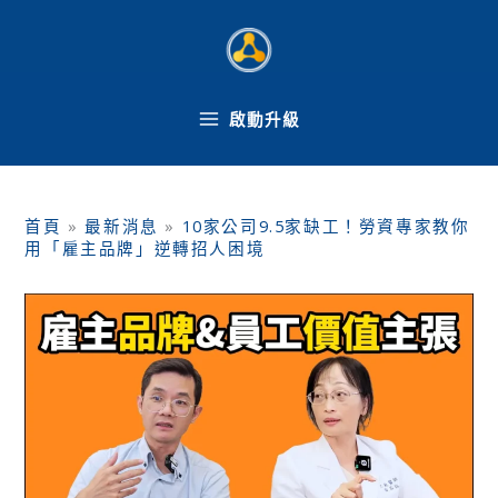
跳
至
主
要
內
啟動升級
容
首頁
»
最新消息
»
10家公司9.5家缺工！勞資專家教你
用「雇主品牌」逆轉招人困境