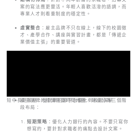
案的寫法應更靈活。年輕人喜歡活潑的語調，而
專業人才則看重制度的穩定性。
虛實整合
：雇主品牌不只在線上，線下的校園徵
才、產學合作、講座與實習計畫，都是「傳遞企
業價值主張」的重要管道。
短中長期策略：從就業招募平台優化到校園深耕
雇主品牌的經營需要時間堆疊，建議分為三個階
段布局：
短期策略
：優化人力銀行的內容。不要只寫你
想寫的，要針對求職者的痛點去設計文案。