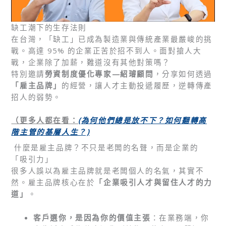
缺工潮下的生存法則
在台灣，「缺工」已成為製造業與傳統產業最嚴峻的挑
戰。高達 95% 的企業正苦於招不到人。面對搶人大
戰，企業除了加薪，難道沒有其他對策嗎？
特別邀請
勞資制度優化專家—紹璿顧問
，分享如何透過
「雇主品牌」
的經營，讓人才主動投遞履歷，逆轉傳產
招人的弱勢。
（更多人都在看：
(
為何他們總是放不下？如何翻轉高
階主管的基層人生？)
什麼是雇主品牌？不只是老闆的名聲，而是企業的
「吸引力」
很多人誤以為雇主品牌就是老闆個人的名氣，其實不
然。雇主品牌核心在於
「企業吸引人才與留住人才的力
道」
。
客戶選你，是因為你的價值主張
：在業務端，你