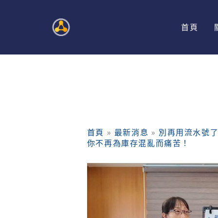
跳
至
首頁
主
要
內
容
首頁
»
最新消息
»
別再用流水號了
你不再為庫存混亂而痛苦！