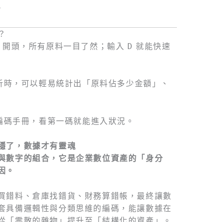
。
？
開頭，所有原料一目了然；輸入
就能快速
D
析時，可以輕易統計出「原料佔多少金額」、
編碼手冊，看第一碼就能進入狀況。
穩了，數據才有靈魂
與數字的組合，它是企業數位資產的「身分
因。
買錯料、倉庫找錯貨、財務算錯帳，最終讓數
套具備邏輯性與分類思維的編碼，能讓數據在
從「零散的雜物」提升至「結構化的資產」。