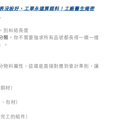
表沒設好，工單永遠算錯料！工廠醫生揭密
）
，別糾結長度
分類
。你不需要強求所有品號都長得一模一樣
」。
分物料屬性，這還能直接對應到會計準則，讓
、銅材）
箱、包材）
未完工的組件）