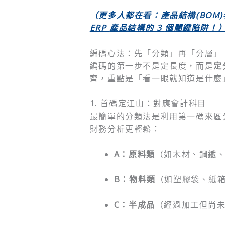
（更多人都在看：
產品結構(BOM)
ERP
產品結構的 3
個關鍵陷阱！
編碼心法：先「分類」再「分層」
編碼的第一步不是定長度，而是
定
齊，重點是「看一眼就知道是什麼
1. 首碼定江山：對應會計科目
最簡單的分類法是利用第一碼來區
財務分析更輕鬆：
A：原料類
（如木材、鋼鐵
B：物料類
（如塑膠袋、紙
C：半成品
（經過加工但尚