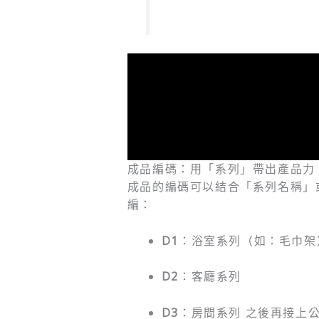
成品編碼：用「系列」帶出產品力
成品的編碼可以結合「系列名稱」
編：
D1
：浴室系列（如：毛巾架
D2
：客廳系列
D3
：房間系列 之後再接上