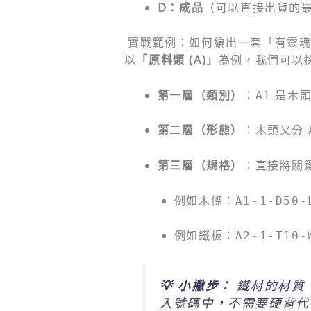
D：成品
（可以直接出貨的
實戰範例：如何編出一套「有靈魂
以
「原料類 (A)」
為例，我們可以
第一層（類別）
：
是木頭
A1
第二層（形態）
：木頭又分
第三層（規格）
：直接將關
例如木條：
A1-1-D50-
例如鐵板：
A2-1-T10-
💡 小撇步：
鐵材的材質（如
入號碼中，不需要硬背代