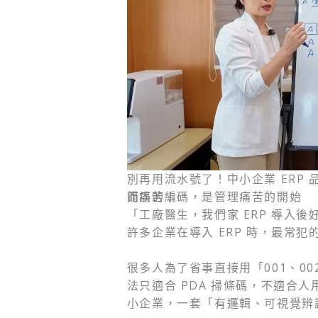
別再用流水號了！中小企業 ERP
而痛苦！
錯誤的編碼，是管理痛苦的開始
「工廠醫生，我們家 ERP 導入
許多企業在導入 ERP 時，最常犯
很多人為了省事直接用「001、0
法只適合 PDA 掃條碼，不適合
小企業，一套「有邏輯、可視覺辨識