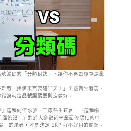
 品號編碼的「分類秘訣」，讓你不再為庫存混亂
後好難用，找個東西要翻半天！」工廠醫生發現，
的錯誤就是
品號編碼原則
沒做好。
02」這種純流水號，工廠醫生直言：「這種編
人用腦袋記！」對於大多數尚未全面條碼化的中
」的編碼，才是決定 ERP 好不好用的關鍵。