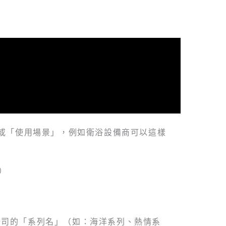
或「使用場景」，例如衛浴設備商可以這樣
）
公司的「系列名」（如：海洋系列、熱情系