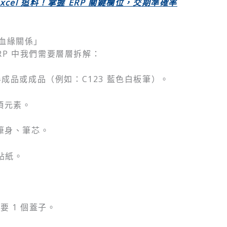
cel 追料！掌握 ERP 關鍵欄位，交期準確率
「血緣關係」
RP 中我們需要層層拆解：
成品或成品（例如：C123 藍色白板筆）。
項元素。
筆身、筆芯。
貼紙。
需要 1 個蓋子。