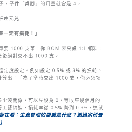
子，子件「桌腳」的用量就會是 4。
帳差元兇
業一定有損耗！」
要 1000 支筆，你 BOM 表只設 1:1 領料，
絕對交不出 1000 支。
穩定度設定。例如設定
0.5% 或 3%
的損耗。
算出：「為了準時交出 1000 支，你必須領
多少沒關係，可以先設為 0，等收集幾個月的
藝精進，損耗率從 0.5% 降到 0.3%，這就
都在看：生產管理的關鍵是什麼？透過案例告
)