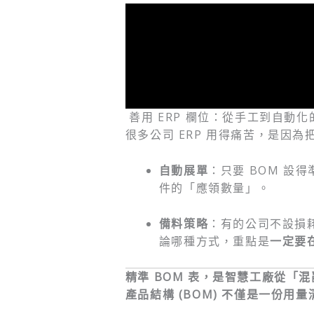
善用 ERP 欄位：從手工到自動化
很多公司 ERP 用得痛苦，是因
自動展單
：只要 BOM 設
件的「應領數量」。
備料策略
：有的公司不設損
論哪種方式，重點是
一定要在
精準 BOM 表，是智慧工廠從「
產品結構 (BOM) 不僅是一份