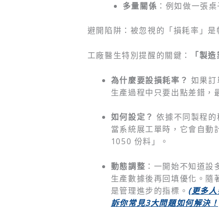
多量關係
：例如做一張桌
避開陷阱：被忽視的「損耗率」是
工廠醫生特別提醒的關鍵：
「製造
為什麼要設損耗率？
如果訂單
生產過程中只要出點差錯，最後
如何設定？
依據不同製程的
當系統展工單時，它會自動計
1050 份料」。
動態調整
：一開始不知道設
生產數據後再回填優化。隨著工
是管理進步的指標。
(
更多人
訴你常見3
大問題如何解決！