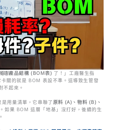
的導航
就是
產品結構 (BOM表)
了！」工廠醫生指
常卡關的就是 BOM 表設不準。這導致生管發
對不起來。
ls）不只是用量清單，它串聯了
原料 (A)、物料 (B)、
。如果 BOM 這層「地基」沒打好，後續的生
。