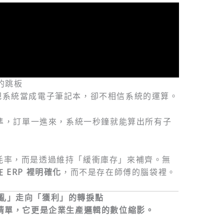
的跳板
為把系統當成電子筆記本，卻不相信系統的運算。
得準，訂單一進來，系統一秒鐘就能算出所有子
耗率，而是透過維持「緩衝庫存」來補齊。無
 ERP 裡明確化
，而不是存在師傅的腦袋裡。
混亂」走向「獲利」的轉捩點
用量清單，它更是企業生產邏輯的數位縮影。