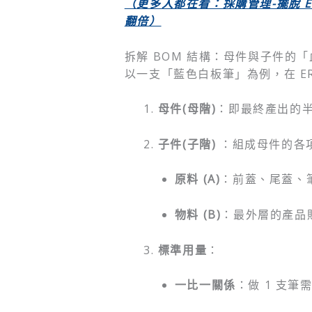
（更多人都在看：採購管理-擺脫 Ex
翻倍）
拆解 BOM 結構：母件與子件的
以一支「藍色白板筆」為例，在 E
母件(母階)
：即最終產出的半
子件(子階)
：組成母件的各
原料 (A)
：前蓋、尾蓋、
物料 (B)
：最外層的產品
標準用量
：
一比一關係
：做 1 支筆