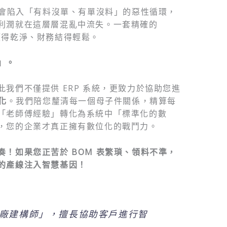
就會陷入「有料沒單、有單沒料」的惡性循環，
利潤就在這層層混亂中流失。一套精確的
領得乾淨、財務結得輕鬆。
」。
我們不僅提供 ERP 系統，更致力於協助您進
化
。我們陪您釐清每一個母子件關係，精算每
「老師傅經驗」轉化為系統中「標準化的數
，您的企業才真正擁有數位化的戰鬥力。
！如果您正苦於 BOM 表繁瑣、領料不準，
的產線注入智慧基因！
廠建構師」，擅長協助客戶進行智