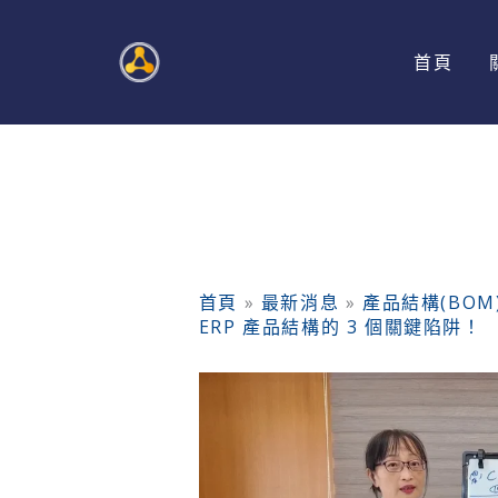
跳
至
首頁
主
要
內
容
首頁
»
最新消息
»
產品結構(BO
ERP 產品結構的 3 個關鍵陷阱！