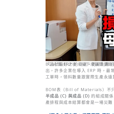
BOM 是 ERP 的靈魂，更是生產
「品號編好之後，接下來最重要的
出，許多企業在導入 ERP 時，最
工單時，領料數量跟實際生產永遠
BOM表（Bill of Materia
半成品 (C) 與成品 (D)
的組成關係
產排程與成本結算都會是一場災難