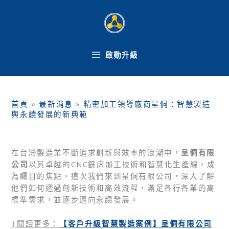
跳
至
主
要
內
啟動升級
容
首頁
»
最新消息
»
精密加工領導廠商呈侗：智慧製造
與永續發展的新典範
在台灣製造業不斷追求創新與效率的浪潮中，
呈侗有限
公司
以其卓越的CNC銑床加工技術和智慧化生產線，成
為矚目的焦點。這次我們來到呈侗有限公司，深入了解
他們如何透過創新技術和高效流程，滿足各行各業的高
標準需求，並逐步邁向永續發展。
【客戶升級智慧製造案例】呈侗有限公司
(
閱讀更多：