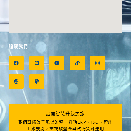
追蹤我們
F
T
L
P
Y
T
I
a
h
i
o
o
i
n
c
r
n
d
u
k
s
e
e
e
c
t
t
t
b
a
a
u
o
a
o
d
s
b
k
g
o
s
t
e
r
k
a
m
展開智慧升級之旅
我們幫您改善現場流程，推動ERP、ISO、智能
工廠規劃，重視碳盤查與政府資源運用