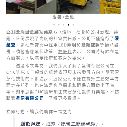
組裝+全檢
ESG與永續發展的實踐
面對全球日益關注的ESG（環境、社會和公司治理）議
題，呈侗展現了高度的社會責任感。公司不僅進行了
碳
盤查
，還在新廠房中採用
LED照明
和
變頻空調
等節能設
備，積極響應環保政策。
林廠長
表示，公司將持續在這
方面努力，以滿足政府和客戶的要求。
透過本次專訪，我們深入了解了呈侗有限公司在
CNC銑床加工領域的卓越表現與未來發展方向。隨著智
慧化技術的不斷進步，這家公司不僅在提升生產效率方
面走在前列，也在滿足客戶需求和環保方面做出了表
率。如果您對CNC銑床加工或智慧化設備有興趣，不妨
聯繫
呈侗有限公司
，了解更多資訊。
立即行動，讓我們助你一臂之力
鐿叡科技
，您的「智能工廠建構師」，