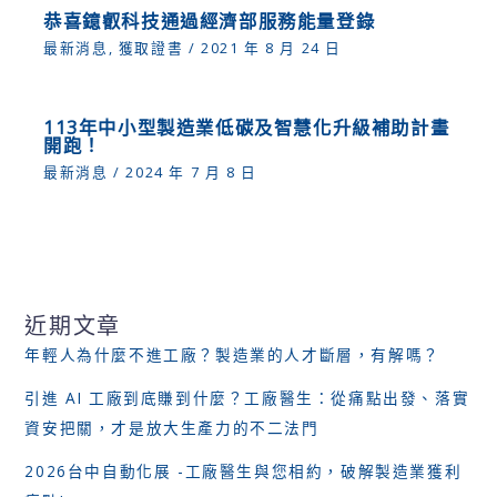
恭喜鐿叡科技通過經濟部服務能量登錄
最新消息
,
獲取證書
/
2021 年 8 月 24 日
113年中小型製造業低碳及智慧化升級補助計畫
開跑！
最新消息
/
2024 年 7 月 8 日
近期文章
年輕人為什麼不進工廠？製造業的人才斷層，有解嗎？
引進 AI 工廠到底賺到什麼？工廠醫生：從痛點出發、落實
資安把關，才是放大生產力的不二法門
2026台中自動化展 -工廠醫生與您相約，破解製造業獲利