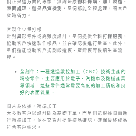
侗正是這方面的專家。無論是
原物料採購
、
加工製造
、
表面處理
，還是
品質檢測
，呈侗都能全程處理，讓客戶
省時省力。
客製化少量打樣
針對異形零件或高難度設計，呈侗提供
全科打樣服務
，
協助客戶快速製作樣品，並在確認後進行量產。此外，
呈侗還能協助客戶規劃鍛造模、壓鑄模等後續生產流
程。
全刻件：一種透過數控加工（CNC）技術生產的
精密零件，主要應用於電子、汽機車及機械產業
等領域。這些零件通常需要高度的加工精度和良
好的表面質量。
圖片為依據，精準加工
大多數客戶以設計圖為基礎下單，而呈侗能根據圖面進
行精準加工，並在交貨前提供樣品確認，確保最終成品
符合客戶需求。