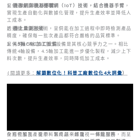
1.
呈侗已全面導入
機聯網與機器手臂
機聯網（IoT）技術，結合機器手臂
，
實現生產自動化與數據化管理，提升生產效率並降低人
工成本。
2.
透過機上量測技術，呈侗能在加工過程中即時檢測產品
機上量測技術
精度，確保每一批次產品都符合嚴格的品質標準。
3.
呈侗的4.5軸CNC加工設備是其核心競爭力之一。相比
4.5軸CNC加工設備
傳統4軸設備，4.5軸加工能進一步優化製程，減少上下
料次數，提升生產效率，同時降低加工成本。
解鎖數位化！科普工廠數位化4大詞彙
）
(
閱讀更多：
全方位服務：從原料到成品一條龍
在精密加工產業中，客戶越來越重視
一條龍服務
，而呈