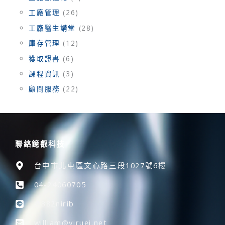
工廠管理
(26)
工廠醫生講堂
(28)
庫存管理
(12)
獲取證書
(6)
課程資訊
(3)
顧問服務
(22)
聯絡鐿叡科技
台中市北屯區文心路三段1027號6樓
04-24060705
@382nirib
william@yiruei.net