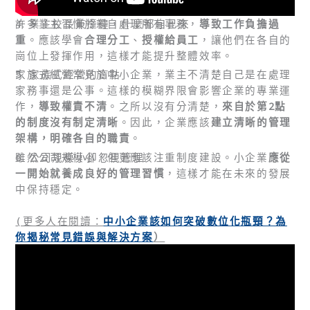
4. 業主校長兼撞鐘，什麼都自己來
許多業主習慣於親自處理所有事務，
導致工作負擔過
重
。應該學會
合理分工
、
授權給員工
，讓他們在各自的
崗位上發揮作用，這樣才能提升整體效率。
5. 家族式經營的盲點
家族式經營常見於中小企業，業主不清楚自己是在處理
家務事還是公事。這樣的模糊界限會影響企業的專業運
作，
導致權責不清
。之所以沒有分清楚，
來自於第2點
的制度沒有制定清晰
。因此，企業應該
建立清晰的管理
架構，明確各自的職責
。
6. 公司規模小卻忽視管理
雖然公司規模小，但更應該注重制度建設。小企業
應從
一開始就養成良好的管理習慣
，這樣才能在未來的發展
中保持穩定。
中小企業該如何突破數位化瓶頸？為
(更多
人在閱讀：
你揭秘常見錯誤與解決方案
）