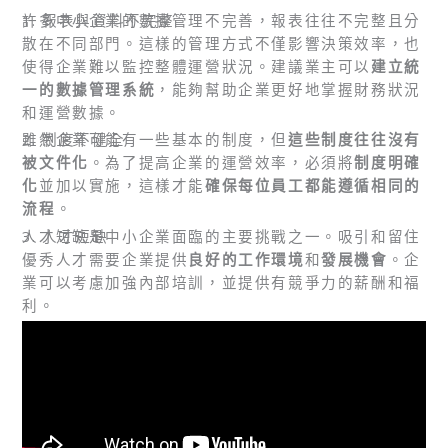
1. 報表與資料不完整
許多中小企業的數據管理不完善，報表往往不完整且分
散在不同部門。這樣的管理方式不僅影響決策效率，也
使得企業難以監控整體運營狀況。建議業主可以
建立統
一的數據管理系統
，能夠幫助企業更好地掌握財務狀況
和運營數據。
2. 制度不健全
雖然企業可能有一些基本的制度，但
這些制度往往沒有
被文件化
。為了提高企業的運營效率，必須將
制度明確
化
並加以實施，這樣才能
確保每位員工都能遵循相同的
流程
。
3. 人才短缺
人才短缺是中小企業面臨的主要挑戰之一。吸引和留住
優秀人才需要企業提供
良好的工作環境
和
發展機會
。企
業可以考慮加強內部培訓，並提供有競爭力的薪酬和福
利。