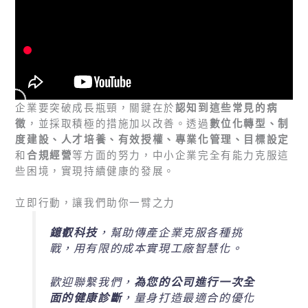
企業要突破成長瓶頸，關鍵在於
認知到這些常見的病
徵
，並採取積極的措施加以改善。透過
數位化轉型、制
度建設、人才培養、有效授權、專業化管理、目標設定
和
合規經營
等方面的努力，中小企業完全有能力克服這
些困境，實現持續健康的發展。
立即行動，讓我們助你一臂之力
鐿叡科技
，幫助傳產企業克服各種挑
戰，用有限的成本實現工廠智慧化。
歡迎聯繫我們，
為您的公司進行一次全
面的健康診斷
，量身打造最適合的優化