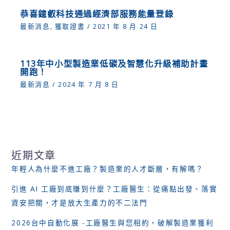
恭喜鐿叡科技通過經濟部服務能量登錄
最新消息
,
獲取證書
/
2021 年 8 月 24 日
113年中小型製造業低碳及智慧化升級補助計畫
開跑！
最新消息
/
2024 年 7 月 8 日
近期文章
年輕人為什麼不進工廠？製造業的人才斷層，有解嗎？
引進 AI 工廠到底賺到什麼？工廠醫生：從痛點出發、落實
資安把關，才是放大生產力的不二法門
2026台中自動化展 -工廠醫生與您相約，破解製造業獲利