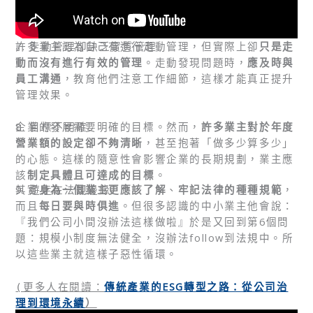
7. 走動管理卻缺乏實質管理
許多業主認為自己有進行走動管理，但實際上卻
只是走
動而沒有進行有效的管理
。走動發現問題時，
應及時與
員工溝通
，教育他們注意工作細節，這樣才能真正提升
管理效果。
8. 目標不明確
企業的發展需要明確的目標。然而，
許多業主對於年度
營業額的設定卻不夠清晰
，甚至抱著「做多少算多少」
的心態。這樣的隨意性會影響企業的長期規劃，業主應
該
制定具體且可達成的目標
。
9. 遊走在法規邊緣
其實
身為一個業主更應該了解
、
牢記法律的種種規範
，
而且
每日要與時俱進
。但很多認識的中小業主他會說：
『我們公司小間沒辦法這樣做啦』於是又回到第6個問
題：規模小制度無法健全，沒辦法follow到法規中。所
以這些業主就這樣子惡性循環。
傳統產業的ESG轉型之路：從公司治
(更多
人在閱讀：
理到環境永續
）