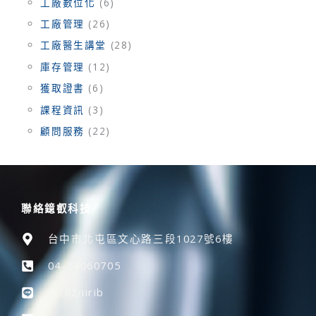
工廠數位化
(6)
工廠管理
(26)
工廠醫生講堂
(28)
庫存管理
(12)
獲取證書
(6)
課程資訊
(3)
顧問服務
(22)
聯絡鐿叡科技
台中市北屯區文心路三段1027號6樓
04-24060705
@382nirib