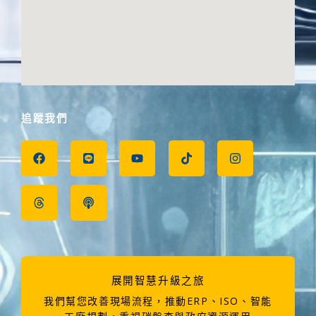
追蹤我們
F
T
L
P
Y
T
I
a
h
i
o
o
i
n
c
r
n
d
u
k
s
e
e
e
c
t
t
t
b
a
a
u
o
a
o
d
s
b
k
g
o
s
t
e
r
k
a
m
展開智慧升級之旅
我們幫您改善現場流程，推動ERP、ISO、智能