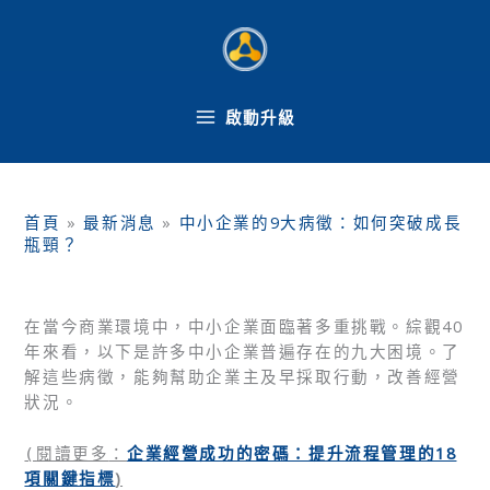
跳
至
主
要
內
啟動升級
容
首頁
»
最新消息
»
中小企業的9大病徵：如何突破成長
瓶頸？
在當今商業環境中，中小企業面臨著多重挑戰。綜觀40
年來看，以下是許多中小企業普遍存在的九大困境。了
解這些病徵，能夠幫助企業主及早採取行動，改善經營
狀況。
企業經營成功的密碼：提升流程管理的18
(
閱讀更多
：
項關鍵指標
)